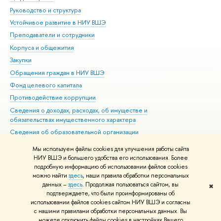
Руководство и структура
Дов
Устойчивое развитие в НИУ ВШЭ
Ол
Преподаватели и сотрудники
При
Корпуса и общежития
Вы
Закупки
При
Обращения граждан в НИУ ВШЭ
Ас
Фонд целевого капитала
До
Противодействие коррупции
Цен
Сведения о доходах, расходах, об имуществе и
Би
обязательствах имущественного характера
Об
Сведения об образовательной организации
Обр
Людям с ограниченными возможностями здоровья
Мы используем файлы cookies для улучшения работы сайта
Единая платежная страница
НИУ ВШЭ и большего удобства его использования. Более
подробную информацию об использовании файлов cookies
Работа в Вышке
можно найти
здесь
, наши правила обработки персональных
данных –
здесь
. Продолжая пользоваться сайтом, вы
✖
Редактору
подтверждаете, что были проинформированы об
© НИУ ВШЭ 1993–2026
Адреса и контакты
Условия использования
использовании файлов cookies сайтом НИУ ВШЭ и согласны
с нашими правилами обработки персональных данных. Вы
материалов
Политика конфиденциальности
Карта сайта
можете отключить файлы cookies в настройках Вашего
Шрифты HSE Sans и HSE Slab разработаны в
Школе дизайна НИУ ВШЭ