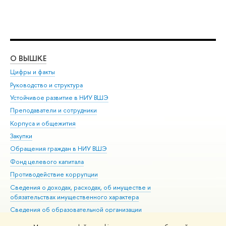
О ВЫШКЕ
ОБ
Цифры и факты
Ли
Руководство и структура
Дов
Устойчивое развитие в НИУ ВШЭ
Ол
Преподаватели и сотрудники
При
Корпуса и общежития
Вы
Закупки
При
Обращения граждан в НИУ ВШЭ
Ас
Фонд целевого капитала
До
Противодействие коррупции
Цен
Сведения о доходах, расходах, об имуществе и
Би
обязательствах имущественного характера
Об
Сведения об образовательной организации
Обр
Людям с ограниченными возможностями здоровья