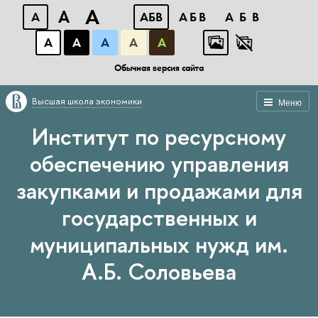
A
A
A
АБВ
АБВ
АБВ
А
А
А
А
А
Обычная версия сайта
Высшая школа экономики
Меню
Институт по ресурсному
обеспечению управления
закупками и продажами для
государственных и
муниципальных нужд им.
А.Б. Соловьева