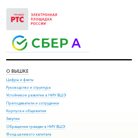
О ВЫШКЕ
ОБ
Цифры и факты
Ли
Руководство и структура
Дов
Устойчивое развитие в НИУ ВШЭ
Ол
Преподаватели и сотрудники
При
Корпуса и общежития
Вы
Закупки
При
Обращения граждан в НИУ ВШЭ
Ас
Фонд целевого капитала
До