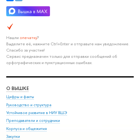
Нашли
опечатку
?
Выделите её, нажмите Ctrl+Enter и отправьте нам уведомление.
Спасибо за участие!
Сервис предназначен только для отправки сообщений об
орфографических и пунктуационных ошибках.
О ВЫШКЕ
ОБ
Цифры и факты
Ли
Руководство и структура
Дов
Устойчивое развитие в НИУ ВШЭ
Ол
Преподаватели и сотрудники
При
Корпуса и общежития
Вы
Закупки
При