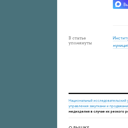
Инстит
В статье
упомянуты
муницип
Национальный исследовательский 
управления закупками и продажами
медизделия в случае их резкого р
О ВЫШКЕ