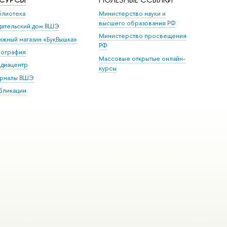
блиотека
Министерство науки и
высшего образования РФ
дательский дом ВШЭ
Министерство просвещения
ижный магазин «БукВышка»
РФ
пография
Массовые открытые онлайн-
диацентр
курсы
рналы ВШЭ
бликации