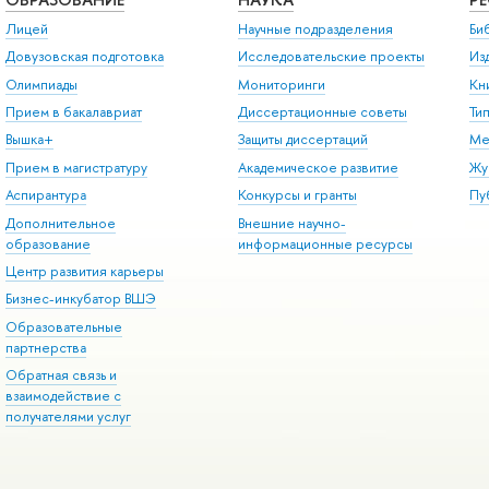
Лицей
Научные подразделения
Би
Довузовская подготовка
Исследовательские проекты
Из
Олимпиады
Мониторинги
Кн
Прием в бакалавриат
Диссертационные советы
Ти
Вышка+
Защиты диссертаций
Ме
Прием в магистратуру
Академическое развитие
Жу
Аспирантура
Конкурсы и гранты
Пу
Дополнительное
Внешние научно-
образование
информационные ресурсы
Центр развития карьеры
Бизнес-инкубатор ВШЭ
Образовательные
партнерства
Обратная связь и
взаимодействие с
получателями услуг