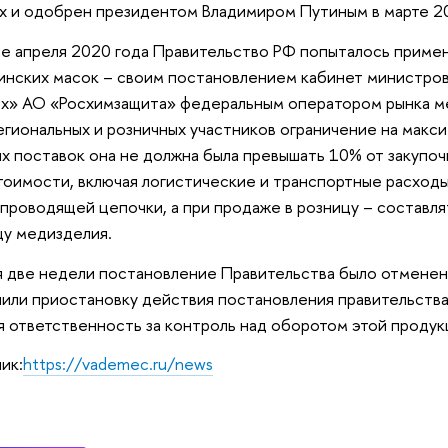
х и одобрен президентом Владимиром Путиным в марте 20
ле апреля 2020 года Правительство РФ попыталось приме
нских масок – своим постановлением кабинет министров 
х» АО «Росхимзащита» федеральным оператором рынка ме
егиональных и розничных участников ограничение на макси
х поставок она не должна была превышать 10% от закупоч
оимости, включая логистические и транспортные расходы
проводящей цепочки, а при продаже в розницу – составля
у медизделия.
 две недели постановление Правительства было отмене
или приостановку действия постановления правительства
я ответственность за контроль над оборотом этой продук
ик:
https://vademec.ru/news