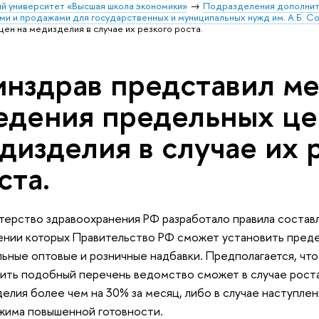
й университет «Высшая школа экономики»
Подразделения дополнит
ми и продажами для государственных и муниципальных нужд им. А.Б. С
ен на медизделия в случае их резкого роста.
нздрав представил м
едения предельных це
дизделия в случае их 
ста.
ерство здравоохранения РФ разработало правила составл
нии которых Правительство РФ сможет установить преде
ьные оптовые и розничные надбавки. Предполагается, что
ить подобный перечень ведомство сможет в случае рост
елия более чем на 30% за месяц, либо в случае наступле
жима повышенной готовности.