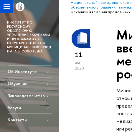
Национальный исследовательски
обеспечению управления закупка
механизм введения предельных ц
ИНСТИТУТ ПО
РЕСУРСНОМУ
Ми
ОБЕСПЕЧЕНИЮ
УПРАВЛЕНИЯ ЗАКУПКАМИ
И ПРОДАЖАМИ ДЛЯ
вв
ГОСУДАРСТВЕННЫХ И
МУНИЦИПАЛЬНЫХ НУЖД
ИМ. А.Б. СОЛОВЬЕВА
11
ме
авг
ро
2020
Об Институте
Обучение
Минист
Законодательство
отноше
предел
Услуги
состав
Контакты
медизд
или ре