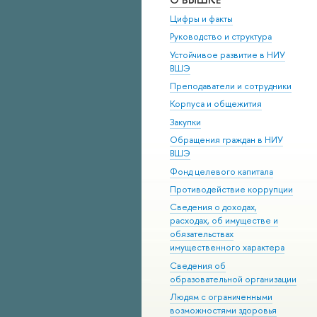
Цифры и факты
Руководство и структура
Устойчивое развитие в НИУ
ВШЭ
Преподаватели и сотрудники
Корпуса и общежития
Закупки
Обращения граждан в НИУ
ВШЭ
Фонд целевого капитала
Противодействие коррупции
Сведения о доходах,
расходах, об имуществе и
обязательствах
имущественного характера
Сведения об
образовательной организации
Людям с ограниченными
возможностями здоровья