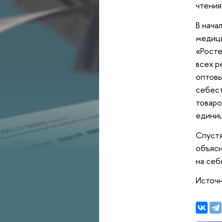
чтения
В нача
медици
«Росте
всех р
оптовы
себест
товаро
единиц
Спустя
объясн
на себ
Источн