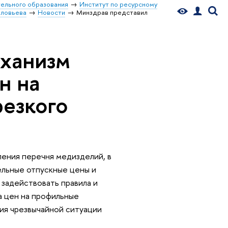
ельного образования
Институт по ресурсному
оловьева
Новости
Минздрав представил
еханизм
н на
резкого
ения перечня медизделий, в
льные отпускные цены и
 задействовать правила и
а цен на профильные
ния чрезвычайной ситуации