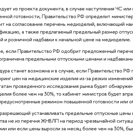
едует из проекта документа, в случае наступления ЧС ил
нной готовности, Правительство РФ определит министер
ит на согласование перечень медизделий, включающий на
фикацию, а также предлагаемый предельный размер отпус
й и розничной надбавки к начальной цене на медизделие.
ае, если Правительство РФ одобрит предложенный перече
ограничена предельными отпускными ценами и надбавками
ура станет возможна и в случае, если Правительство РФ
ринг цен на медицинские изделия из-за резких изменений
татам проведенного исследования рынка будет обнаружен
елия более чем на 30%, то кабинет министров будет впра
предусмотренные режимом повышенной готовности или о
 разрешающий устанавливать предельные отпускные цены 
тва не из перечня ЖНВЛП на период чрезвычайной ситуац
ии или если цены выросли за месяц более чем на 30%, был