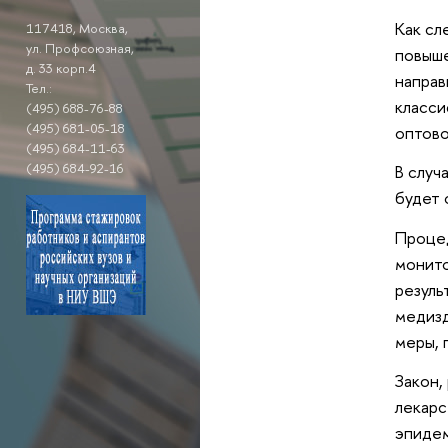
Как сл
117418, Москва,
ул. Профсоюзная,
повыше
д. 33 корп.4
направ
Тел.:
класси
(495) 688-76-88
(495) 681-05-18
оптово
(495) 684-11-63
(495) 684-92-16
В случ
будет 
Процед
монито
резуль
медизд
меры, 
Закон,
лекарс
эпидем