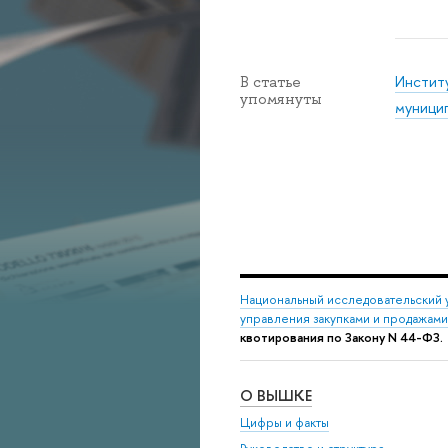
Инстит
В статье
упомянуты
муницип
Национальный исследовательский 
управления закупками и продажами
квотирования по Закону N 44-ФЗ.
О ВЫШКЕ
Цифры и факты