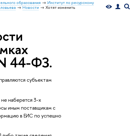
ельного образования
Институт по ресурсному
оловьева
Новости
Хотят изменить
ости
мках
N 44-ФЗ.
правляются субъектам
 не наберется 3-х
осы иным поставщикам с
ормацию в ЕИС по успешно
П либо такие сведения