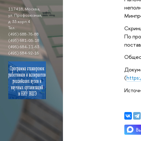
неполн
117418, Москва,
Минпр
ул. Профсоюзная,
д. 33 корп.4
Скринш
Тел.:
(495) 688-76-88
По про
(495) 681-05-18
постав
(495) 684-11-63
(495) 684-92-16
Общест
Докуме
(
https
Источн