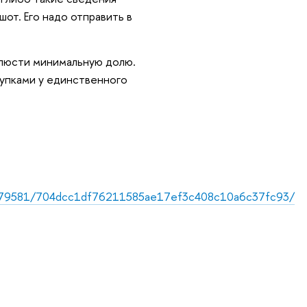
от. Его надо отправить в
блюсти минимальную долю.
купками у единственного
179581/704dcc1df76211585ae17ef3c408c10a6c37fc93/