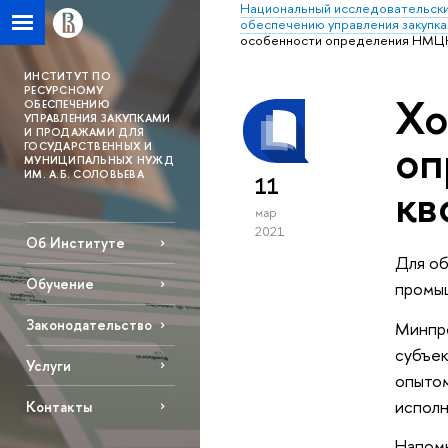
Национальный исследовательски
обеспечению управления закупка
особенности определения НМЦК 
ИНСТИТУТ ПО
РЕСУРСНОМУ
Хо
ОБЕСПЕЧЕНИЮ
УПРАВЛЕНИЯ ЗАКУПКАМИ
И ПРОДАЖАМИ ДЛЯ
оп
ГОСУДАРСТВЕННЫХ И
МУНИЦИПАЛЬНЫХ НУЖД
ИМ. А.Б. СОЛОВЬЕВА
11
кв
мар
2021
Об Институте
Для о
Обучение
промы
Законодательство
Минпро
субъек
Услуги
опытом
исполн
Контакты
Напомн