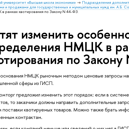
й университет «Высшая школа экономики»
Подразделения дополнит
ми и продажами для государственных и муниципальных нужд им. А.Б. С
в рамках квотирования по Закону N 44-ФЗ.
тят изменить особенн
ределения НМЦК в ра
отирования по Закону 
боснования НМЦК рыночным методом ценовые запросы на
шленной сферы из ГИСП.
мторг предложил изменить этот порядок: если в системе
тов, то заказчики должны направить дополнительные запр
 поставки квотируемых товаров. Можно также брать инф
енным контрактам.
им, если компаний меньше или сведений о них нет в ГИС