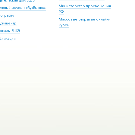
дательский дом ВШЭ
Министерство просвещения
ижный магазин «БукВышка»
РФ
пография
Массовые открытые онлайн-
диацентр
курсы
рналы ВШЭ
бликации