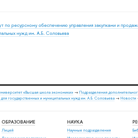
ут по ресурсному обеспечению управления закупками и продаж
альных нужд им. А.Б. Соловьева
университет «Высшая школа экономики»
→
Подразделения дополнительног
 для государственных и муниципальных нужд им. А.Б. Соловьева
→
Новости
ОБРАЗОВАНИЕ
НАУКА
Р
Лицей
Научные подразделения
Би