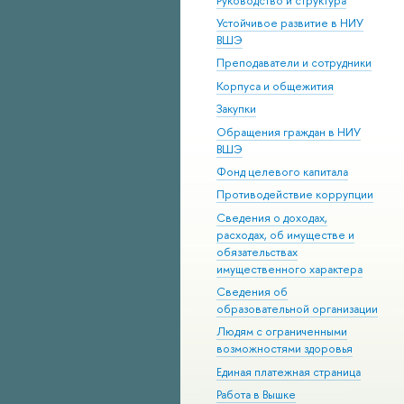
Руководство и структура
Устойчивое развитие в НИУ
ВШЭ
Преподаватели и сотрудники
Корпуса и общежития
Закупки
Обращения граждан в НИУ
ВШЭ
Фонд целевого капитала
Противодействие коррупции
Сведения о доходах,
расходах, об имуществе и
обязательствах
имущественного характера
Сведения об
образовательной организации
Людям с ограниченными
возможностями здоровья
Единая платежная страница
Работа в Вышке