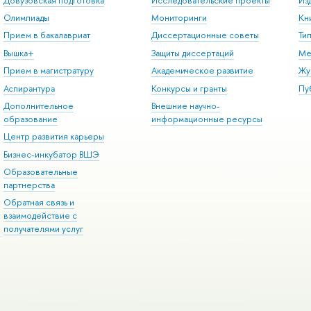
Довузовская подготовка
Исследовательские проекты
Из
Олимпиады
Мониторинги
Кн
Прием в бакалавриат
Диссертационные советы
Ти
Вышка+
Защиты диссертаций
Ме
Прием в магистратуру
Академическое развитие
Жу
Аспирантура
Конкурсы и гранты
Пу
Дополнительное
Внешние научно-
образование
информационные ресурсы
Центр развития карьеры
Бизнес-инкубатор ВШЭ
Образовательные
партнерства
Обратная связь и
взаимодействие с
получателями услуг