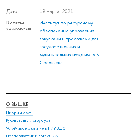
19 марта 2021
Дата
Институт по ресурсному
В статье
упомянуты
обеспечению управления
закупками и продажами для
государственных и
муниципальных нужд им. А.Б.
Соловьева
О ВЫШКЕ
ОБ
Цифры и факты
Ли
Руководство и структура
Дов
Устойчивое развитие в НИУ ВШЭ
Ол
Преподаватели и сотрудники
При