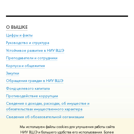
О ВЫШКЕ
ОБ
Цифры и факты
Ли
Руководство и структура
Дов
Устойчивое развитие в НИУ ВШЭ
Ол
Преподаватели и сотрудники
При
Корпуса и общежития
Вы
Закупки
При
Обращения граждан в НИУ ВШЭ
Ас
Фонд целевого капитала
До
Противодействие коррупции
Цен
Сведения о доходах, расходах, об имуществе и
Би
обязательствах имущественного характера
Об
Сведения об образовательной организации
Обр
Людям с ограниченными возможностями здоровья
Мы используем файлы cookies для улучшения работы сайта
Единая платежная страница
НИУ ВШЭ и большего удобства его использования. Более