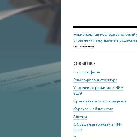
Национальный исследовательский 
управления закупками и продажами
госзакупках.
О ВЫШКЕ
Цифры и факты
Руководство и структура
Устойчивое развитие в НИУ
ВШЭ
Преподаватели и сотрудники
Корпуса и общежития
Закупки
Обращения граждан в НИУ
ВШЭ