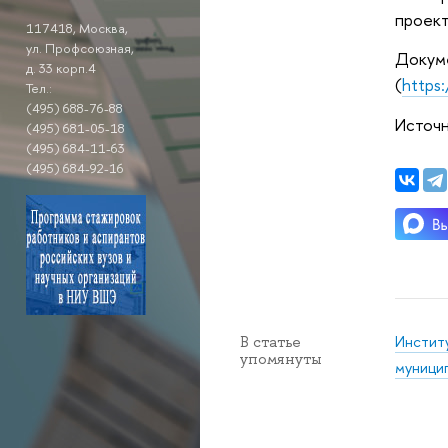
проект
117418, Москва,
ул. Профсоюзная,
Докуме
д. 33 корп.4
(
https
Тел.:
(495) 688-76-88
Источн
(495) 681-05-18
(495) 684-11-63
(495) 684-92-16
Инстит
В статье
упомянуты
муницип