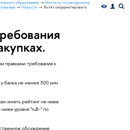
ельного образования
Институт по ресурсному
оловьева
Новости
Хотят скорректировать
требования
акупках.
и правками требования к
 у банка не менее 300 млн
жен иметь рейтинг не ниже
 ниже уровня "ruB-" по
щественное обсуждение