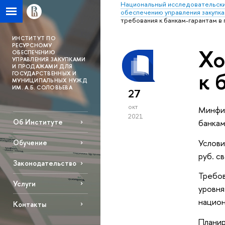
Национальный исследовательски
обеспечению управления закупка
требования к банкам-гарантам в 
ИНСТИТУТ ПО
РЕСУРСНОМУ
Хо
ОБЕСПЕЧЕНИЮ
УПРАВЛЕНИЯ ЗАКУПКАМИ
И ПРОДАЖАМИ ДЛЯ
к 
ГОСУДАРСТВЕННЫХ И
МУНИЦИПАЛЬНЫХ НУЖД
ИМ. А.Б. СОЛОВЬЕВА
27
окт
Минфин
2021
банкам
Об Институте
Услови
Обучение
руб. с
Законодательство
Требов
Услуги
уровня
национ
Контакты
Планир