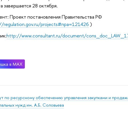
а завершается 28 октября.
нт: Проект постановления Правительства РФ
://regulation.gov.ru/projects#npa=121426
)
ик:
http://www.consultant.ru/document/cons_doc_LAW_
ут по ресурсному обеспечению управления закупками и продаж
альных нужд им. А.Б. Соловьева