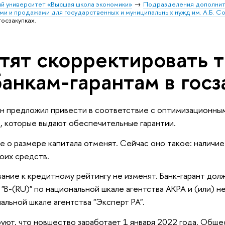
й университет «Высшая школа экономики»
Подразделения дополнит
ми и продажами для государственных и муниципальных нужд им. А.Б. С
госзакупках.
тят скорректировать 
банкам-гарантам в госз
 предложил привести в соответствие с оптимизационным
, которые выдают обеспечительные гарантии.
е о размере капитала отменят. Сейчас оно такое: наличие
воих средств.
ание к кредитному рейтингу не изменят. Банк-гарант дол
 "B-(RU)" по национальной шкале агентства АКРА и (или) не
альной шкале агентства "Эксперт РА".
уют, что новшество заработает 1 января 2022 года. Об