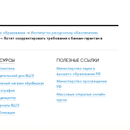
о образования
→
Институт по ресурсному обеспечению
→
Хотят скорректировать требования к банкам-гарантам в
ЕСУРСЫ
ПОЛЕЗНЫЕ ССЫЛКИ
блиотека
Министерство науки и
высшего образования РФ
дательский дом ВШЭ
Министерство просвещения
ижный магазин «БукВышка»
РФ
пография
Массовые открытые онлайн-
диацентр
курсы
рналы ВШЭ
бликации