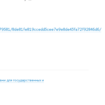
179581/8de81fe819ccedd5cee7e9e8de43fa72f92846d6/
ами для государственных и