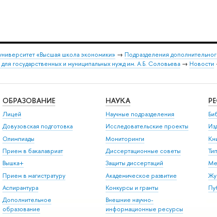
университет «Высшая школа экономики»
→
Подразделения дополнительног
 для государственных и муниципальных нужд им. А.Б. Соловьева
→
Новости
ОБРАЗОВАНИЕ
НАУКА
Р
Лицей
Научные подразделения
Би
Довузовская подготовка
Исследовательские проекты
Из
Олимпиады
Мониторинги
Кн
Прием в бакалавриат
Диссертационные советы
Ти
Вышка+
Защиты диссертаций
Ме
Прием в магистратуру
Академическое развитие
Жу
Аспирантура
Конкурсы и гранты
Пу
Дополнительное
Внешние научно-
образование
информационные ресурсы