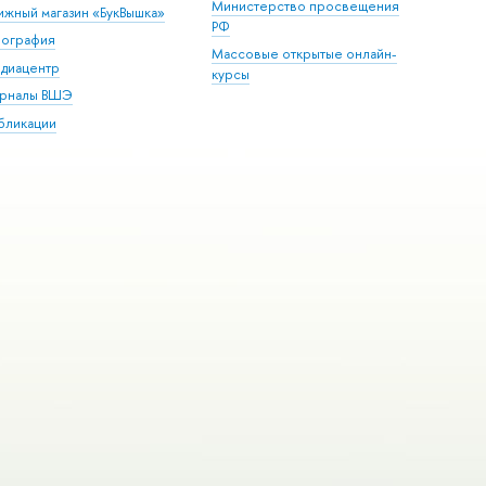
Министерство просвещения
ижный магазин «БукВышка»
РФ
пография
Массовые открытые онлайн-
диацентр
курсы
рналы ВШЭ
бликации