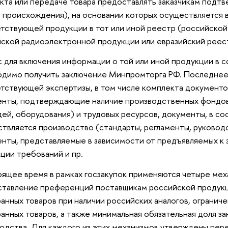
кта или передаче товара предоставлять заказчикам под
 происхождения), на основании которых осуществляется
тствующей продукции в тот или иной реестр (российско
ской радиоэлектронной продукции или евразийский реес
 для включения информации о той или иной продукции в 
димо получить заключение Минпромторга РФ. Последнее
тствующей экспертизы, в том числе комплекта документо
нты, подтверждающие наличие производственных фондо
ей, оборудования) и трудовых ресурсов, документы, в со
твляется производство (стандарты, регламенты, руководст
нты, представляемые в зависимости от предъявляемых к
ции требований и пр.
оящее время в рамках госзакупок применяются четыре ме
тавление преференций поставщикам российской продукци
анных товаров при наличии российских аналогов, ограниче
анных товаров, а также минимальная обязательная доля з
одства. Для каждого из этих механизмов утверждены пере