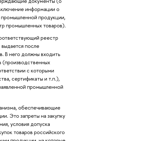
тверждающие документы (о
 включение информации о
й промышленной продукции,
тр промышленных товаров).
соответствующий реестр
 выдается после
в. В него должны входить
в (производственных
ответствии с которыми
ва, сертификаты и т.п.),
 заявленной промышленной
ханизма, обеспечивающие
и. Это запреты на закупку
ния, условия допуска
акупок товаров российского
чни продукции, на которые