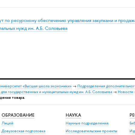
ут по ресурсному обеспечению управления закупками и продаж
альных нужд им. А.Б. Соловьева
университет «Высшая школа экономики»
→
Подразделения дополнительног
 для государственных и муниципальных нужд им. А.Б. Соловьева
→
Новости
ения товара.
ОБРАЗОВАНИЕ
НАУКА
Р
Лицей
Научные подразделения
Би
Довузовская подготовка
Исследовательские проекты
Из