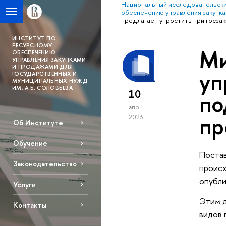
Национальный исследовательски
обеспечению управления закупка
предлагает упростить при госза
ИНСТИТУТ ПО
РЕСУРСНОМУ
Ми
ОБЕСПЕЧЕНИЮ
УПРАВЛЕНИЯ ЗАКУПКАМИ
И ПРОДАЖАМИ ДЛЯ
уп
ГОСУДАРСТВЕННЫХ И
МУНИЦИПАЛЬНЫХ НУЖД
ИМ. А.Б. СОЛОВЬЕВА
10
по
апр
пр
2023
Об Институте
Обучение
Постав
Законодательство
происх
опубли
Услуги
Этим д
Контакты
видов 