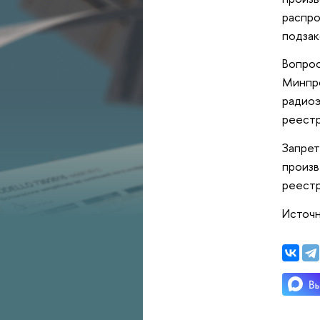
распро
подзак
Вопрос
Минпро
радиоэ
реестр
Запрет
произв
реестр
Источ