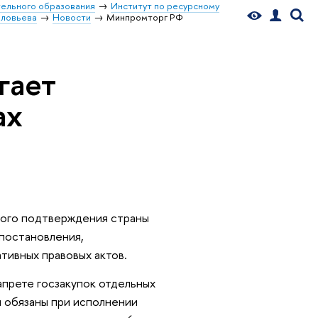
ельного образования
Институт по ресурсному
оловьева
Новости
Минпромторг РФ
гает
ах
ного подтверждения страны
 постановления,
тивных правовых актов.
апрете госзакупок отдельных
 обязаны при исполнении