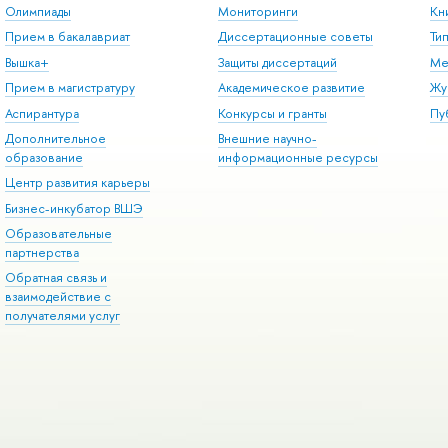
Олимпиады
Мониторинги
Кн
Прием в бакалавриат
Диссертационные советы
Ти
Вышка+
Защиты диссертаций
Ме
Прием в магистратуру
Академическое развитие
Жу
Аспирантура
Конкурсы и гранты
Пу
Дополнительное
Внешние научно-
образование
информационные ресурсы
Центр развития карьеры
Бизнес-инкубатор ВШЭ
Образовательные
партнерства
Обратная связь и
взаимодействие с
получателями услуг