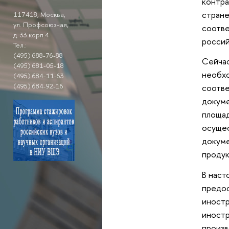
контра
стране
117418, Москва,
ул. Профсоюзная,
соотве
д. 33 корп.4
россий
Тел.:
(495) 688-76-88
Сейчас
(495) 681-05-18
необхо
(495) 684-11-63
(495) 684-92-16
соотве
докуме
площад
осущес
докуме
продук
В наст
предос
иностр
иностр
произв