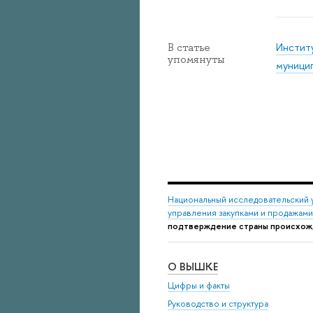
Инстит
В статье
упомянуты
муницип
Национальный исследовательский 
управления закупками и продажами
подтверждение страны происхожд
О ВЫШКЕ
Цифры и факты
Руководство и структура