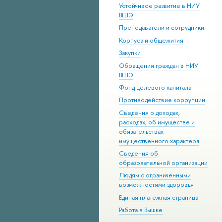
Устойчивое развитие в НИУ
ВШЭ
Преподаватели и сотрудники
Корпуса и общежития
Закупки
Обращения граждан в НИУ
ВШЭ
Фонд целевого капитала
Противодействие коррупции
Сведения о доходах,
расходах, об имуществе и
обязательствах
имущественного характера
Сведения об
образовательной организации
Людям с ограниченными
возможностями здоровья
Единая платежная страница
Работа в Вышке