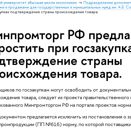
й университет «Высшая школа экономики»
Подразделения дополнит
ми и продажами для государственных и муниципальных нужд им. А.Б. С
купках подтверждение страны происхождения товара.
нпромторг РФ предла
ростить при госзакупк
дтверждение страны
оисхождения товара.
щиков по госзакупкам могут освободить от документаль
ождения товара, следует из проекта правительственного
кованного Минпромторгом РФ на портале проектов норма
окументом предлагается исключить из постановления о з
промпродукции (ПП №616) норму, по которой поставщики