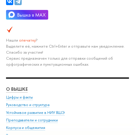
Нашли
опечатку
?
Выделите её, нажмите Ctrl+Enter и отправьте нам уведомление.
Спасибо за участие!
Сервис предназначен только для отправки сообщений об
орфографических и пунктуационных ошибках.
О ВЫШКЕ
ОБ
Цифры и факты
Ли
Руководство и структура
Дов
Устойчивое развитие в НИУ ВШЭ
Ол
Преподаватели и сотрудники
При
Корпуса и общежития
Вы