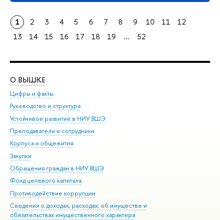
1
2
3
4
5
6
7
8
9
10
11
12
13
14
15
16
17
18
19
...
52
О ВЫШКЕ
ОБ
Цифры и факты
Ли
Руководство и структура
Дов
Устойчивое развитие в НИУ ВШЭ
Ол
Преподаватели и сотрудники
При
Корпуса и общежития
Вы
Закупки
При
Обращения граждан в НИУ ВШЭ
Ас
Фонд целевого капитала
До
Противодействие коррупции
Цен
Сведения о доходах, расходах, об имуществе и
Би
обязательствах имущественного характера
Об