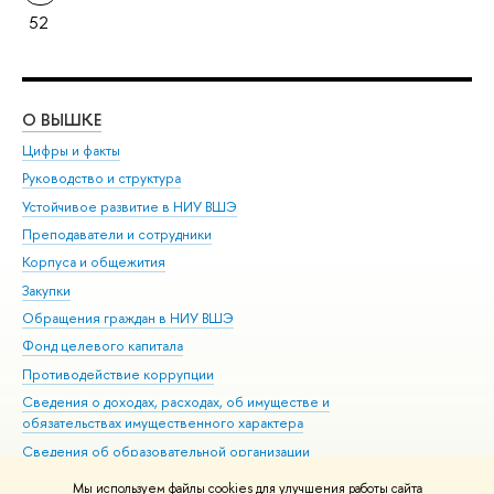
52
О ВЫШКЕ
ОБ
Цифры и факты
Ли
Руководство и структура
Дов
Устойчивое развитие в НИУ ВШЭ
Ол
Преподаватели и сотрудники
При
Корпуса и общежития
Вы
Закупки
При
Обращения граждан в НИУ ВШЭ
Ас
Фонд целевого капитала
До
Противодействие коррупции
Цен
Сведения о доходах, расходах, об имуществе и
Би
обязательствах имущественного характера
Об
Сведения об образовательной организации
Обр
Людям с ограниченными возможностями здоровья
Мы используем файлы cookies для улучшения работы сайта