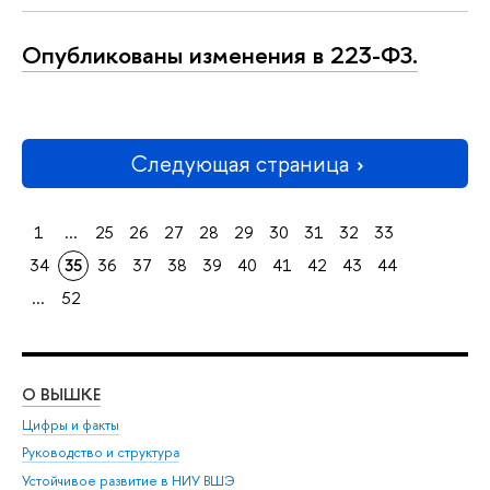
Опубликованы изменения в 223-ФЗ.
Следующая страница
1
...
25
26
27
28
29
30
31
32
33
34
35
36
37
38
39
40
41
42
43
44
...
52
О ВЫШКЕ
ОБ
Цифры и факты
Ли
Руководство и структура
Дов
Устойчивое развитие в НИУ ВШЭ
Ол