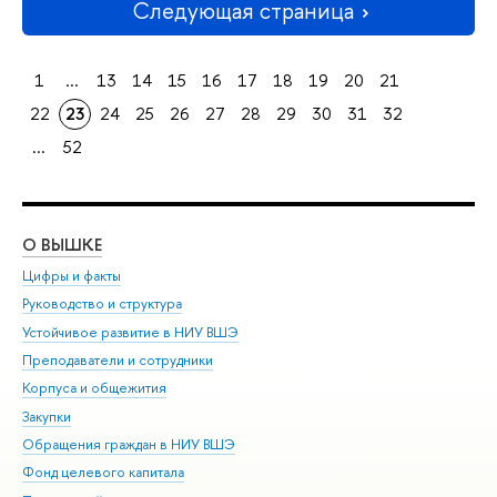
Следующая страница
1
...
13
14
15
16
17
18
19
20
21
22
23
24
25
26
27
28
29
30
31
32
...
52
О ВЫШКЕ
ОБ
Цифры и факты
Ли
Руководство и структура
Дов
Устойчивое развитие в НИУ ВШЭ
Ол
Преподаватели и сотрудники
При
Корпуса и общежития
Вы
Закупки
При
Обращения граждан в НИУ ВШЭ
Ас
Фонд целевого капитала
До