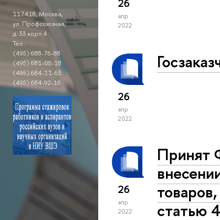
26
117418, Москва,
апр
ул. Профсоюзная,
2022
д. 33 корп.4
Тел.:
(495) 688-76-88
Госзаказ
(495) 681-05-18
(495) 684-11-63
(495) 684-92-16
26
апр
2022
Принят 
внесении
товаров,
26
апр
статью 4
2022