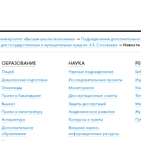
университет «Высшая школа экономики»
→
Подразделения дополнительног
 для государственных и муниципальных нужд им. А.Б. Соловьева
→
Новости
ОБРАЗОВАНИЕ
НАУКА
Р
Лицей
Научные подразделения
Би
Довузовская подготовка
Исследовательские проекты
Из
Олимпиады
Мониторинги
Кн
Прием в бакалавриат
Диссертационные советы
Ти
Вышка+
Защиты диссертаций
Ме
Прием в магистратуру
Академическое развитие
Жу
Аспирантура
Конкурсы и гранты
Пу
Дополнительное
Внешние научно-
образование
информационные ресурсы