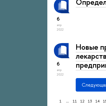
Определ
6
апр
2022
Новые п
лекарств
предпри
6
апр
2022
Следующая
1
...
11
12
13
14
1