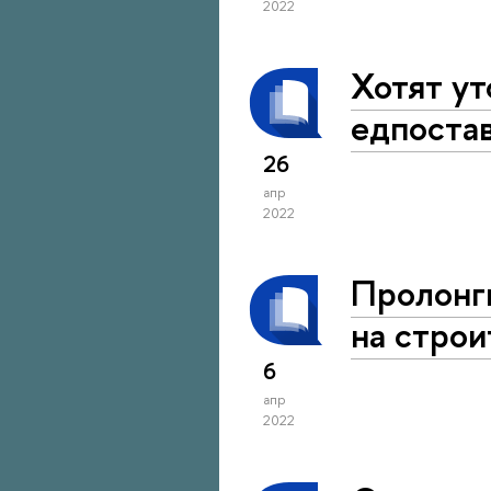
2022
Хотят ут
едпостав
26
апр
2022
Пролонг
на строи
6
апр
2022