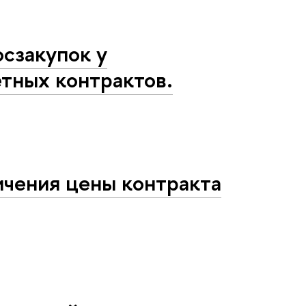
осзакупок у
етных контрактов.
ичения цены контракта