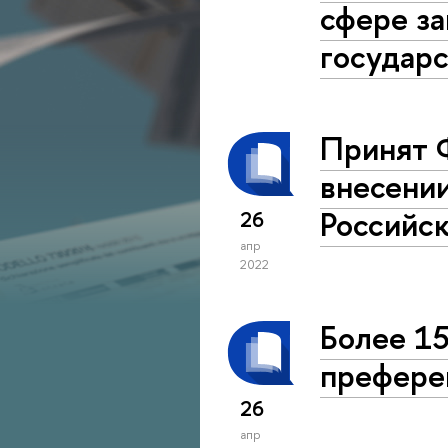
сфере за
государ
Принят 
внесении
Российс
26
апр
2022
Более 15
преферен
26
апр