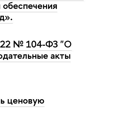
я обеспечения
д».
022 № 104-ФЗ "О
одательные акты
ть ценовую