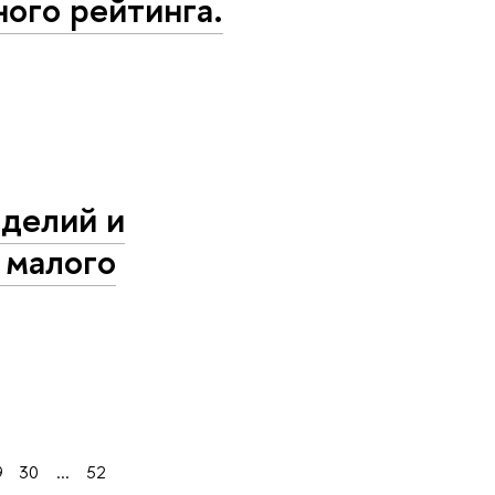
ого рейтинга.
зделий и
 малого
9
30
...
52