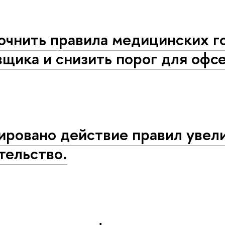
очнить правила медицинских г
щика и снизить порог для офс
ировано действие правил увел
тельство.