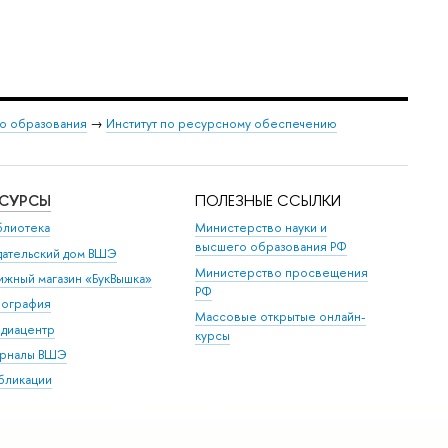
о образования
→
Институт по ресурсному обеспечению
ЕСУРСЫ
ПОЛЕЗНЫЕ ССЫЛКИ
блиотека
Министерство науки и
высшего образования РФ
дательский дом ВШЭ
Министерство просвещения
ижный магазин «БукВышка»
РФ
пография
Массовые открытые онлайн-
диацентр
курсы
рналы ВШЭ
бликации