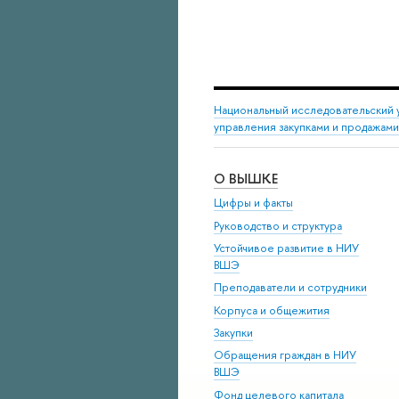
Национальный исследовательский 
управления закупками и продажами
О ВЫШКЕ
Цифры и факты
Руководство и структура
Устойчивое развитие в НИУ
ВШЭ
Преподаватели и сотрудники
Корпуса и общежития
Закупки
Обращения граждан в НИУ
ВШЭ
Фонд целевого капитала